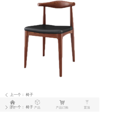
上一个：
椅子
ꄴ
낀
ꁦ
낙
ꁸ
下一个：
椅子
ꄲ
首页
产品
产品订购
置顶
安徽美林美华家居有限公司