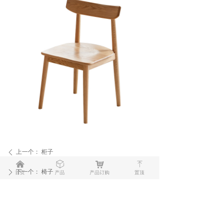
上一个：
柜子
ꄴ
낀
ꁦ
낙
ꁸ
下一个：
椅子
ꄲ
首页
产品
产品订购
置顶
安徽美林美华家居有限公司