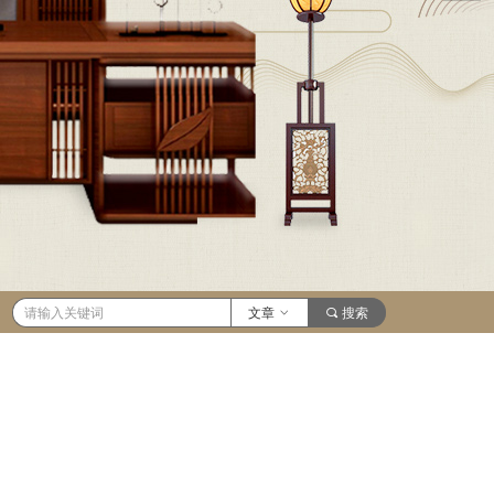
文章
ꀁ
끠
搜索